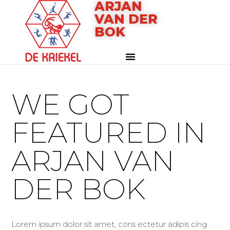
ARJAN
VAN DER
BOK
WE GOT
FEATURED IN
ARJAN VAN
DER BOK
Lorem ipsum dolor sit amet, cons ectetur adipis cing